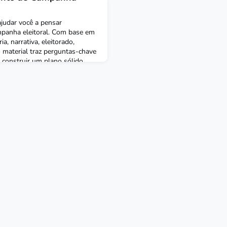
 ajudar você a pensar
mpanha eleitoral. Com base em
ia, narrativa, eleitorado,
o material traz perguntas-chave
 construir um plano sólido
a reta final. Ideal para quem
struturar melhor sua atuação.