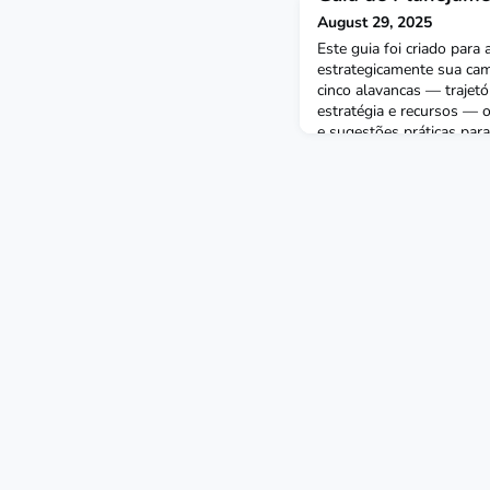
August 29, 2025
Este guia foi criado para
estrategicamente sua ca
cinco alavancas — trajetór
estratégia e recursos — 
e sugestões práticas para
desde a pré-campanha até 
está começando ou quer e