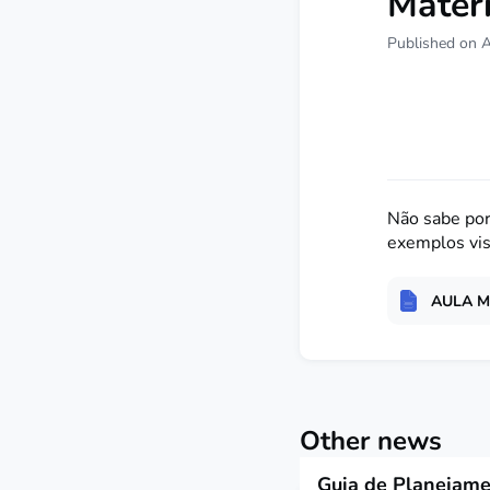
Mater
Published on 
Não sabe por
exemplos visu
AULA Ma
Other news
Guia de Planejam