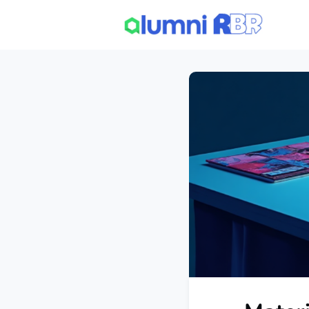
Hom
F.A.