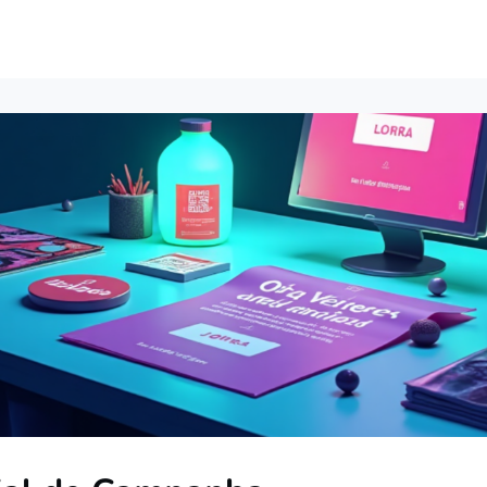
e
Institucional
Seja um doador
Q - Radar RenovaBR 2026